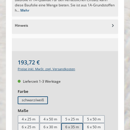
diese Baufolie eine Menge bieten. Sie ist aus 1A-Grundstoffen
h...
Mehr
Hinweis
Regulärer Preis:
193,72 €
Preise inkl. MwSt. zzgl. Versandkosten
Lieferzeit 1-3 Werktage
auswählen
Farbe
schwarz/weiß
auswählen
Maße
4 x 25 m
4 x 50 m
5 x 25 m
5 x 50 m
6 x 25 m
6 x 30 m
6 x 35 m
6 x 50 m