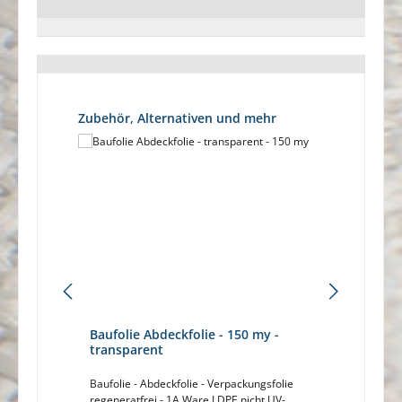
Produktgalerie überspringen
Zubehör, Alternativen und mehr
Baufolie Abdeckfolie - 150 my -
Gitter
transparent
g/m²
Baufolie - Abdeckfolie - Verpackungsfolie
Gitterp
regeneratfrei - 1A Ware LDPE nicht UV-
transpa