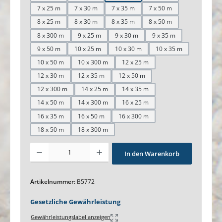
7 x 25 m
7 x 30 m
7 x 35 m
7 x 50 m
8 x 25 m
8 x 30 m
8 x 35 m
8 x 50 m
8 x 300 m
9 x 25 m
9 x 30 m
9 x 35 m
9 x 50 m
10 x 25 m
10 x 30 m
10 x 35 m
10 x 50 m
10 x 300 m
12 x 25 m
12 x 30 m
12 x 35 m
12 x 50 m
12 x 300 m
14 x 25 m
14 x 35 m
14 x 50 m
14 x 300 m
16 x 25 m
16 x 35 m
16 x 50 m
16 x 300 m
18 x 50 m
18 x 300 m
Produkt Anzahl: Gib den gewünschten Wert ein oder benutze die Schaltfl
In den Warenkorb
Artikelnummer:
B5772
Gesetzliche Gewährleistung
Gewährleistungslabel anzeigen