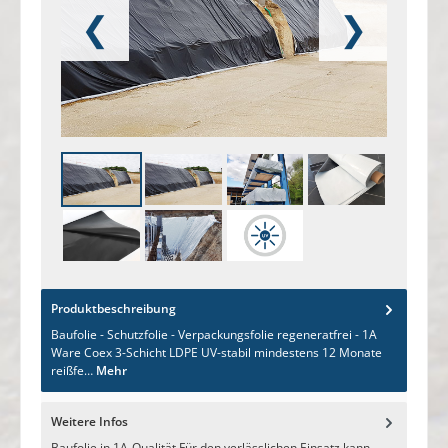
❮
❯
Produktbeschreibung
Baufolie - Schutzfolie - Verpackungsfolie regeneratfrei - 1A
Ware Coex 3-Schicht LDPE UV-stabil mindestens 12 Monate
reißfe…
Mehr
Weitere Infos
Baufolie in 1A-Qualität Für den verlässlichen Einsatz kann