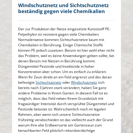
Windschutznetz und Sichtschutznetz
beständig gegen viele Chemikalien
Der zur Produktion der Netze eingesetzte Kunststoff PE-
Polyethylen ist resistent gegen viele Chemikalien.
Normalerweise kommen Sichtschutznetze kaum mit
Chemikalien in Berührung. Einige Chemische Stoffe
können PE jedoch zusetzen. Benzin ist hier wohl eher nicht
das Problem, weil es keine Anwendungen geben sollte, bei
denen Benzin mit Netzen in Berührung kommt.
Düngemittel Pestizide und Insektizide in hoher
Konzentration aber schon. Um es einfach zu erklären:
Wenn Ihr Zaun direkt an ein Feld angrenzt und das daran
befestigte
Sichtschutznetz
oder
Windschutznetz
sich
bereits nach 3 Jahren stark verändert, haben Sie ganz
andere Probleme in Ihrem Garten. In diesem Fall ist es
möglich, dass das Feld neben Ihrem Grundstück mit
fragwürdiger Intensität durch versprühte Düngemittel und
Pestizide belastet ist. Wahrscheinlich noch im legalen
Rahmen, aber wenn sich unsere Sichtschutznetze
frühzeitig verabschieden ist das vielleicht auch der Grund
warum Ihre alte Erdbeersorte am Gartenzaun zum
benachbarten Feld plötzlich rekordverdächtige