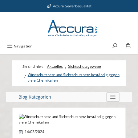
Zum Hauptinhalt springen
Accura Gewerbequalität
Navigation
Aktuelles
Sichtschutzgewebe
Windschutznetz und Sichtschutznetz beständig gegen
viele Chemikalien
Blog Kategorien
Bildergalerie überspringen
14/03/2024