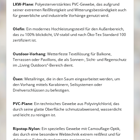
LKW-Plane
: Polyesterverstärktes PVC-Gewebe, das aufgrund
seiner extremen Reißfestigkeit und Witterungsbeständigkeit auch
für gewerbliche und industrielle Vorhänge genutzt wird.
Olefin
: Ein modernes Hochleistungstextil für den Außenbereich,
das zu 100% blickdicht, UV-stabil und nach Öko-Tex Standard 100
zertifiziert ist.
Outdoor-Vorhang
: Wetterfeste Textillösung für Balkone,
Terrassen oder Pavillons, die als Sonnen-, Sicht- und Regenschutz
im „Living Outdoors“-Bereich dient.
Ösen
: Metallringe, die in den Saum eingearbeitet werden, um
den Vorhang mittels Karabinern, Seilsystemen oder
Drehverschlüssen zu befestigen.
PVC-Plane
: Ein technisches Gewebe aus Polyvinylchlorid, das
durch seine glatte Oberfläche schmutzabweisend, wasserdicht
und leicht zu reinigen ist.
Ripstop-Nylon
: Ein spezielles Gewebe mit Camouflage-Optik,
das durch eine besondere Webtechnik extrem reißfest und für
dekorative Sichtschutzelemente geeignet ist.