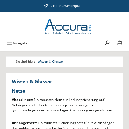
Zum Hauptinhalt springen
Accura Gewerbequalität
Navigation
Sie sind hier:
Wissen & Glossar
Wissen & Glossar
Netze
Abdecknetz
: Ein robustes Netz zur Ladungssicherung auf
Anhängern oder Containern, das je nach Ladegut in
grobmaschiger oder feinmaschiger Ausführung eingesetzt wird.
Anhängernetz
: Ein robustes Sicherungsnetz für PKW-Anhänger,
das wahlweise grobmaschig für Sperrgut oder feinmaschig für