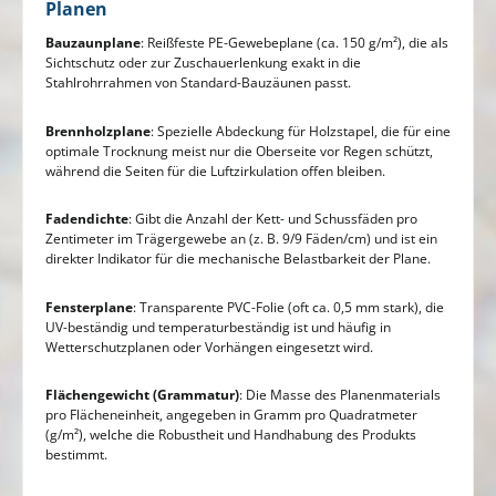
Planen
Bauzaunplane
: Reißfeste PE-Gewebeplane (ca. 150 g/m²), die als
Sichtschutz oder zur Zuschauerlenkung exakt in die
Stahlrohrrahmen von Standard-Bauzäunen passt.
Brennholzplane
: Spezielle Abdeckung für Holzstapel, die für eine
optimale Trocknung meist nur die Oberseite vor Regen schützt,
während die Seiten für die Luftzirkulation offen bleiben.
Fadendichte
: Gibt die Anzahl der Kett- und Schussfäden pro
Zentimeter im Trägergewebe an (z. B. 9/9 Fäden/cm) und ist ein
direkter Indikator für die mechanische Belastbarkeit der Plane.
Fensterplane
: Transparente PVC-Folie (oft ca. 0,5 mm stark), die
UV-beständig und temperaturbeständig ist und häufig in
Wetterschutzplanen oder Vorhängen eingesetzt wird.
Flächengewicht (Grammatur)
: Die Masse des Planenmaterials
pro Flächeneinheit, angegeben in Gramm pro Quadratmeter
(g/m²), welche die Robustheit und Handhabung des Produkts
bestimmt.