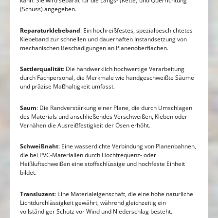
kann. Sie wird separat für die Längs- (Kette) und Querrichtung
(Schuss) angegeben.
Reparaturklebeband
: Ein hochreißfestes, spezialbeschichtetes
Klebeband zur schnellen und dauerhaften Instandsetzung von
mechanischen Beschädigungen an Planenoberflächen.
Sattlerqualität
: Die handwerklich hochwertige Verarbeitung
durch Fachpersonal, die Merkmale wie handgeschweißte Säume
und präzise Maßhaltigkeit umfasst.
Saum
: Die Randverstärkung einer Plane, die durch Umschlagen
des Materials und anschließendes Verschweißen, Kleben oder
Vernähen die Ausreißfestigkeit der Ösen erhöht.
Schweißnaht
: Eine wasserdichte Verbindung von Planenbahnen,
die bei PVC-Materialien durch Hochfrequenz- oder
Heißluftschweißen eine stoffschlüssige und hochfeste Einheit
bildet.
Transluzent
: Eine Materialeigenschaft, die eine hohe natürliche
Lichtdurchlässigkeit gewährt, während gleichzeitig ein
vollständiger Schutz vor Wind und Niederschlag besteht.