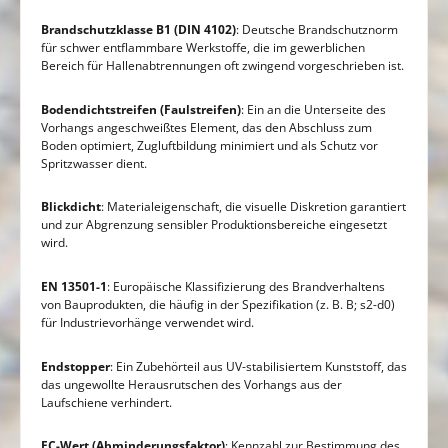
Brandschutzklasse B1 (DIN 4102)
: Deutsche Brandschutznorm
für schwer entflammbare Werkstoffe, die im gewerblichen
Bereich für Hallenabtrennungen oft zwingend vorgeschrieben ist.
Bodendichtstreifen (Faulstreifen)
: Ein an die Unterseite des
Vorhangs angeschweißtes Element, das den Abschluss zum
Boden optimiert, Zugluftbildung minimiert und als Schutz vor
Spritzwasser dient.
Blickdicht
: Materialeigenschaft, die visuelle Diskretion garantiert
und zur Abgrenzung sensibler Produktionsbereiche eingesetzt
wird.
EN 13501-1
: Europäische Klassifizierung des Brandverhaltens
von Bauprodukten, die häufig in der Spezifikation (z. B. B; s2-d0)
für Industrievorhänge verwendet wird.
Endstopper
: Ein Zubehörteil aus UV-stabilisiertem Kunststoff, das
das ungewollte Herausrutschen des Vorhangs aus der
Laufschiene verhindert.
FC-Wert (
Abminderungsfaktor
)
: Kennzahl zur Bestimmung des