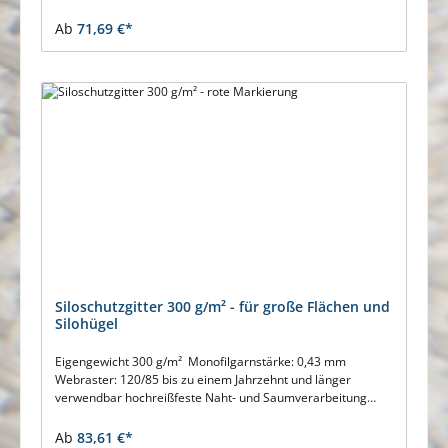
Verschiebefest Hoch UV-stabilisiert Einsatzzeit: bis 10 Jahre
und länger Auf Anfrage erstellen wir Ihnen gerne ein
Ab
71,69 €*
unverbindliches und bedarfsgenau kalkuliertes Angebot
Siloschutzgitter 300 g/m² - für große Flächen und
Silohügel
Eigengewicht 300 g/m² Monofilgarnstärke: 0,43 mm
Webraster: 120/85 bis zu einem Jahrzehnt und länger
verwendbar hochreißfeste Naht- und Saumverarbeitung
extrem verschiebefest beste Qualität ohne Regeneratzusatz
Verrottungsbeständig, Schimmelresistent für große
Ab
83,61 €*