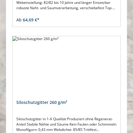
Webeinstellung: 82/82 bis 10 Jahre und länger Einsetzbar
robuste Naht- und Saumverarbeitung, verschiebefest Top-
Qualität ohne Regenerat beständig gegen Verrottung
sichere Silofolienixierung für Fahrsilo und kleinere Silohügel
Ab
64,69 €*
Wir erstellen Ihnen auch gerne ein individuell kalkuliertes
Angebot für Ihre Abnahmemenge.
Siloschutzgitter 260 g/m²
Siloschutzgitter in 1-A Qualität Produziert ohne Regenerat-
Anteil Stabile Nähte und Säume Kein Faulen oder Schimmeln
Monofilgarn: 0,43 mm Webdichte: 85/85 Trittfest