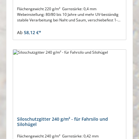
Flächengewicht 220 g/m² Garnstärke: 0,4 mm
Webeinstellung: 80/80 bis 10 Jahre und mehr UV-beständig
stabile Verarbeitung bei Naht und Saum, verschiebefest 1-A
Qualität ohne Regenerat beständig gegen Verrottung
sichere Silofolienixierung Wir erstellen Ihnen auch gerne ein
Ab
58,12 €*
unverbindliches Angebot für Ihren Bedarf.
Siloschutzgitter 240 g/m² - für Fahrsilo und
Silohügel
Flächengewicht 240 g/m² Garnstärke: 0,42 mm