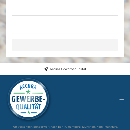
Fahrsilos und Silohügel Wir erstellen Ihnen auch gerne ein
unverbindliches und bedarfsgenau kalkuliertes Angebot.
Accura Gewerbequalität
Wir versenden bundesweit nach Berlin, Hamburg, München, Köln, Frankfurt,