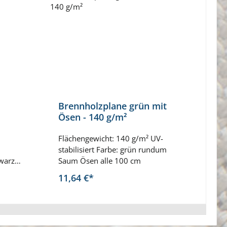
Brennholzplane grün mit
PVC-
Ösen - 140 g/m²
Ösen
g/m²
Flächengewicht: 140 g/m² UV-
LKW-P
stabilisiert Farbe: grün rundum
Polye
warz
Saum Ösen alle 100 cm
Fläch
l
UV-sta
11,64 €*
Ab
7
änge
rundu
lisiert
Ösen 