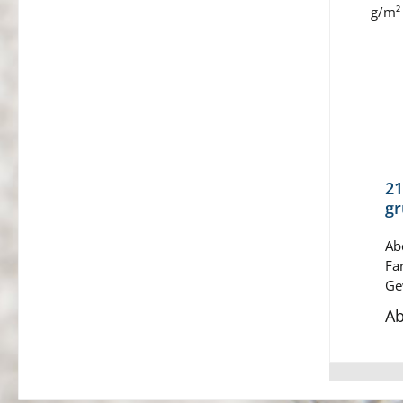
21
gr
Ab
Fa
Ge
be
A
We
Zo
ge
zu