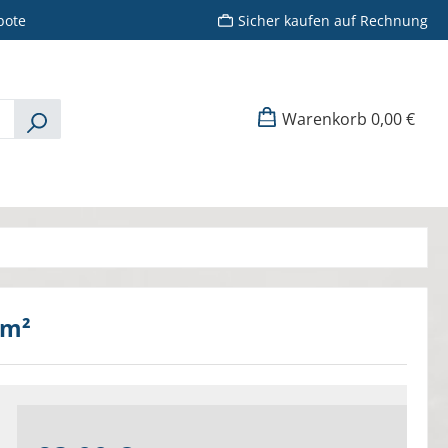
bote
Sicher kaufen auf Rechnung
Warenkorb
0,00 €
/m²
Regulärer Preis: