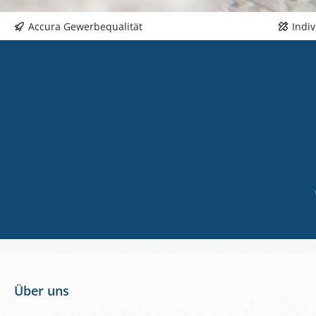
Ös
Du
Accura Gewerbequalität
Indi
fü
ge
Über uns