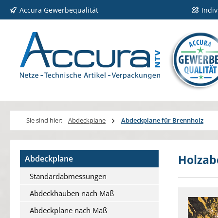
Accura Gewerbequalität
Indi
 Hauptinhalt springen
Zur Suche springen
Zur Hauptnavigation springen
Sie sind hier:
Abdeckplane
Abdeckplane für Brennholz
Holzab
Abdeckplane
Standardabmessungen
Abdeckhauben nach Maß
Abdeckplane nach Maß