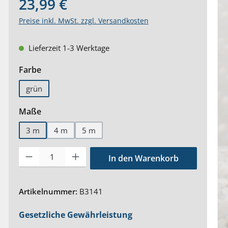
23,99 €
Preise inkl. MwSt. zzgl. Versandkosten
Lieferzeit 1-3 Werktage
auswählen
Farbe
grün
auswählen
Maße
3 m
4 m
5 m
Produkt Anzahl: Gib den gewünschten Wert ein oder benutze 
In den Warenkorb
Artikelnummer:
B3141
Gesetzliche Gewährleistung