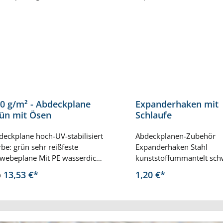
0 g/m² - Abdeckplane
Expanderhaken mit
ün mit Ösen
Schlaufe
deckplane hoch-UV-stabilisiert
Abdeckplanen-Zubehör
rbe: grün sehr reißfeste
Expanderhaken Stahl
webeplane Mit PE wasserdicht
kunststoffummantelt sch
schichtetes PP-Gewebe
Schlaufe aus Expandersei
b
13,53 €*
1,20 €*
bung 14x14 pro Zoll² (1
hochelastisch Schlaufenl
ll=2,54 cm) Saum wetterfest
ungedehnt 25 cm UV-stabi
klebt Eingearbeitete PP-Leine
für den Außeneinsatz
r Verstärkung des Saums Alu-