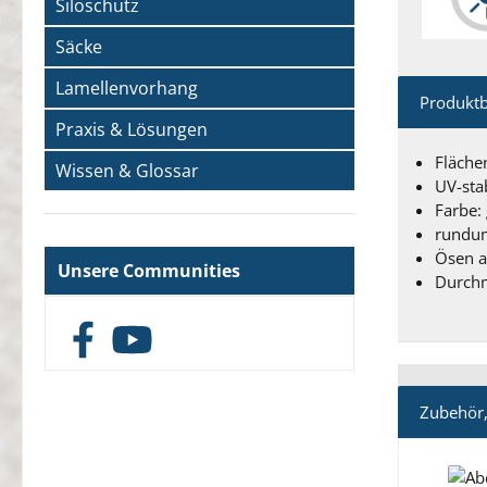
Siloschutz
Säcke
Lamellenvorhang
Produkt
Praxis & Lösungen
Fläche
Wissen & Glossar
UV-stab
Farbe:
rundu
Ösen a
Unsere Communities
Durch
Facebook
YouTube
Zubehör,
Produ