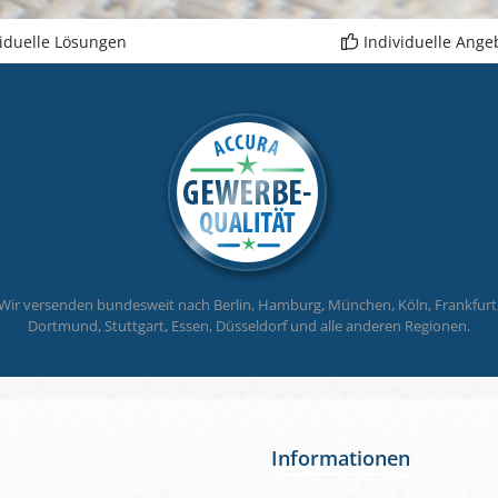
en alle 50 cm Ösen-
rchmesser ca. 13 mm Plane
viduelle Lösungen
Individuelle Ange
r ständigen Außeneinsatz
eignet
Wir versenden bundesweit nach Berlin, Hamburg, München, Köln, Frankfurt
Dortmund, Stuttgart, Essen, Düsseldorf und alle anderen Regionen.
Informationen