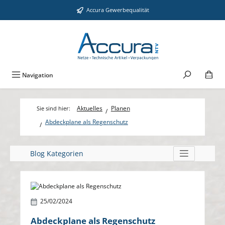
Zum Hauptinhalt springen
Accura Gewerbequalität
Navigation
Aktuelles
Planen
Abdeckplane als Regenschutz
Blog Kategorien
Bildergalerie überspringen
25/02/2024
Abdeckplane als Regenschutz