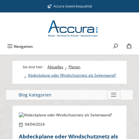
Zum Hauptinhalt springen
Accura Gewerbequalität
Navigation
Aktuelles
Planen
Abdeckplane oder Windschutznetz als Seitenwand?
Blog Kategorien
Bildergalerie überspringen
04/04/2024
Abdeckplane oder Windschutznetz als