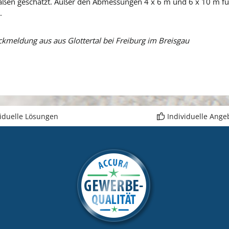
aßen geschätzt. Außer den Abmessungen 4 x 6 m und 6 x 10 m fü
.
kmeldung aus aus Glottertal bei Freiburg im Breisgau
viduelle Lösungen
Individuelle Ange