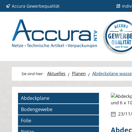
Accura Gewerbequalität
Indi
 Hauptinhalt springen
Zur Suche springen
Zur Hauptnavigation springen
Aktuelles
Planen
Abdeckplane wasser
Bildergale
Abdeckplane
Bodengewebe
23/11
Folie
Abdeck
Netze