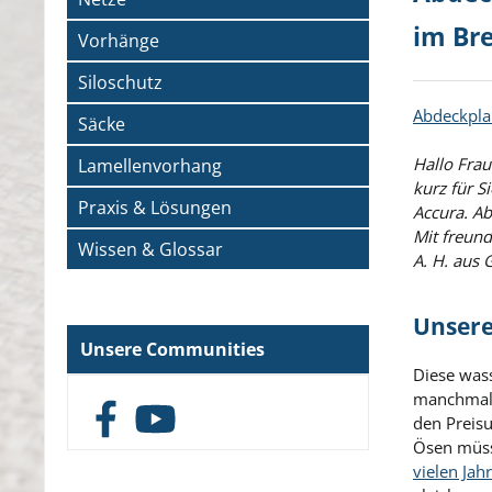
im Br
Vorhänge
Siloschutz
Abdeckpla
Säcke
Hallo Frau 
Lamellenvorhang
kurz für S
Praxis & Lösungen
Accura. Ab
Mit freun
Wissen & Glossar
A. H. aus 
Unsere
Unsere Communities
Diese wass
manchmal n
den Preisu
Facebook
YouTube
Ösen müss
vielen Jah