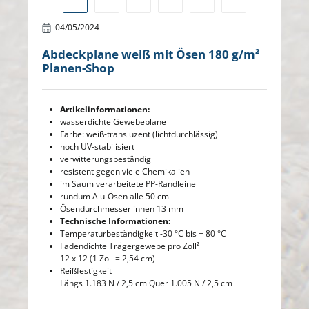
04/05/2024
Abdeckplane weiß mit Ösen 180 g/m²
Planen-Shop
Artikelinformationen:
wasserdichte Gewebeplane
Farbe: weiß-transluzent (lichtdurchlässig)
hoch UV-stabilisiert
verwitterungsbeständig
resistent gegen viele Chemikalien
im Saum verarbeitete PP-Randleine
rundum Alu-Ösen alle 50 cm
Ösendurchmesser innen 13 mm
Technische Informationen:
Temperaturbeständigkeit -30 °C bis + 80 °C
Fadendichte Trägergewebe pro Zoll²
12 x 12 (1 Zoll = 2,54 cm)
Reißfestigkeit
Längs 1.183 N / 2,5 cm Quer 1.005 N / 2,5 cm