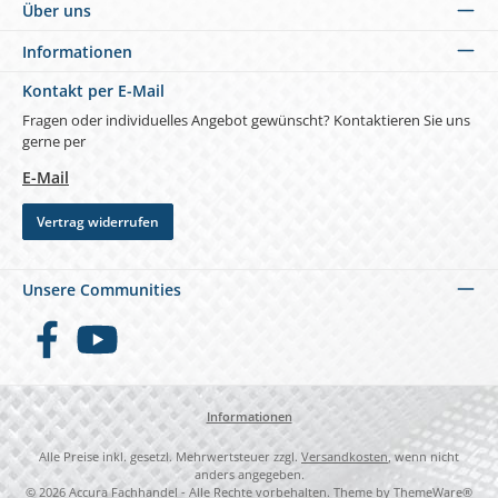
empfehlen wir die Netze 230 g/m² (ca. 85 %
Über uns
Sichtschutz) oder 320 g/m² (ca. 95 %
Sichtschutz).
Informationen
Kontakt per E-Mail
Fragen oder individuelles Angebot gewünscht? Kontaktieren Sie uns
gerne per
E-Mail
Vertrag widerrufen
Unsere Communities
Facebook
YouTube
Informationen
Alle Preise inkl. gesetzl. Mehrwertsteuer zzgl.
Versandkosten
, wenn nicht
anders angegeben.
© 2026 Accura Fachhandel - Alle Rechte vorbehalten. Theme by
ThemeWare®