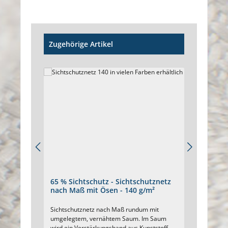
Produktgalerie überspringen
Zugehörige Artikel
65 % Sichtschutz - Sichtschutznetz
80 % S
nach Maß mit Ösen - 140 g/m²
Maßan
Sichtschutznetz nach Maß rundum mit
Maßanfe
umgelegtem, vernähtem Saum. Im Saum
Ösen Si
wird ein Verstärkungsband aus Kunststoff
doppel