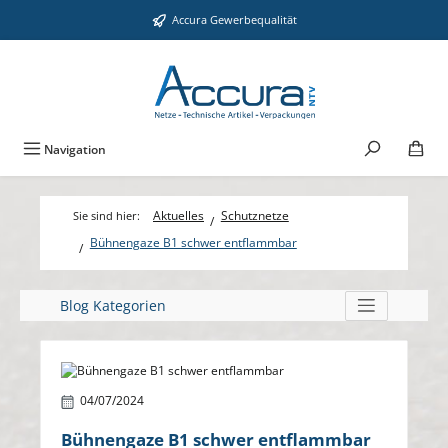
Zum Hauptinhalt springen
Accura Gewerbequalität
Navigation
Aktuelles
Schutznetze
Bühnengaze B1 schwer entflammbar
Blog Kategorien
Bildergalerie überspringen
04/07/2024
Bühnengaze B1 schwer entflammbar