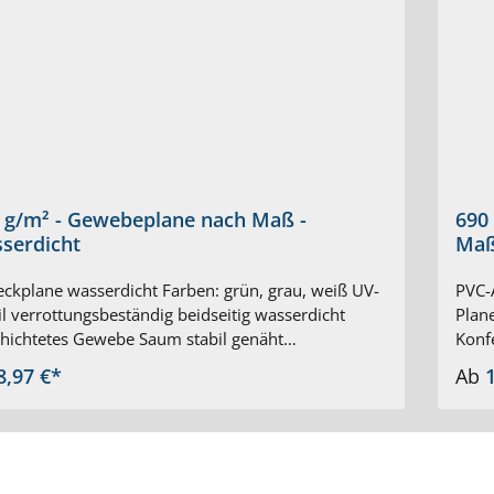
 g/m² - Gewebeplane nach Maß -
690 
serdicht
Maß
ckplane wasserdicht Farben: grün, grau, weiß UV-
PVC-
il verrottungsbeständig beidseitig wasserdicht
Plane
hichtetes Gewebe Saum stabil genäht
Konf
tärkungsband im Saum integriert spezielle
EN 1
8,97 €*
Ab
lösen für sicheren Halt Ösen alle 50 cm Ø Ösen
4102
en 16 mm ab 2 m Breite werden Gewebeplanen
Sattl
uktüblich verschweißt der Versand erfolgt gefaltet
Fläch
imal Abmessung Plane nach Maß 12 m x 15 m
best
bis +