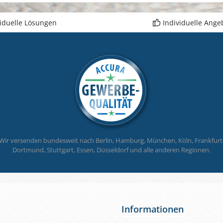
Träg
3.00
viduelle Lösungen
Individuelle Ange
alle
ca. 2
Weite
Wir versenden bundesweit nach Berlin, Hamburg, München, Köln, Frankfurt
Dortmund, Stuttgart, Essen, Düsseldorf und alle anderen Regionen.
Informationen