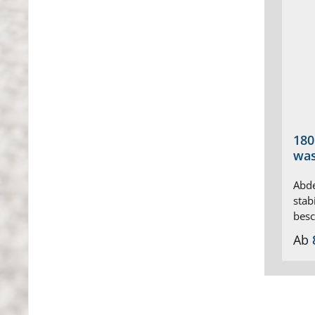
180
was
Abde
stab
besc
Vers
Ab
Kral
inn
prod
max