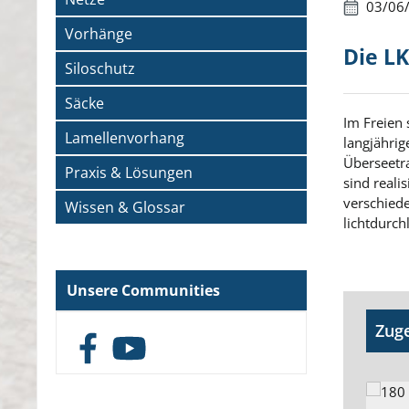
03/06
Vorhänge
Die L
Siloschutz
Säcke
Im Freien 
Lamellenvorhang
langjährig
Überseetra
Praxis & Lösungen
sind reali
verschied
Wissen & Glossar
lichtdurc
Unsere Communities
Produk
Zuge
Facebook
YouTube