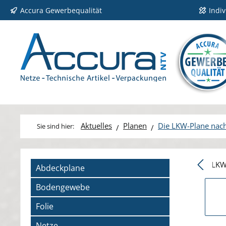
Accura Gewerbequalität
Indi
 Hauptinhalt springen
Zur Suche springen
Zur Hauptnavigation springen
Aktuelles
Planen
Die LKW-Plane nac
Bildergale
Abdeckplane
Bodengewebe
Folie
Netze