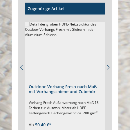
Produktgalerie überspringen
Zugehörige Artikel
Outdoor-Vorhang Fresh nach Maß
Outdo
mit Vorhangschiene und Zubehör
Vorha
Maß
Vorhang Fresh Außenvorhang nach Maß 13
Vorhan
Farben zur Auswahl Material: HDPE-
Farben: 
Kettengewirk Flächengewicht: ca. 200 g/m²
dunkelb
Vorhangstärke: ca. 1,5 mm hoch UV-
Schaftb
stabilisiert, wetterfest verrottungsbeständig,
Stoffdi
Ab
50,40 €*
Ab
12
schimmelresistent Reißfestigkeit
beständ