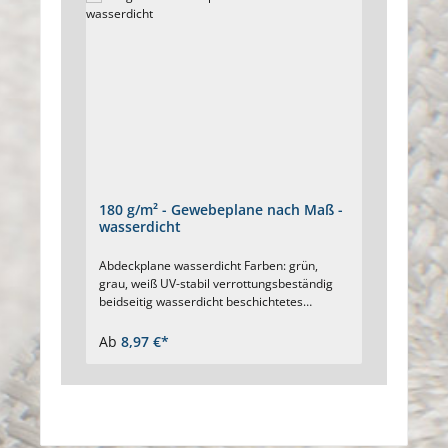
180 g/m² - Gewebeplane nach Maß -
wasserdicht
Abdeckplane wasserdicht Farben: grün,
grau, weiß UV-stabil verrottungsbeständig
beidseitig wasserdicht beschichtetes
Gewebe Saum stabil genäht
Verstärkungsband im Saum integriert
Ab
8,97 €*
spezielle Krallösen für sicheren Halt Ösen
alle 50 cm Ø Ösen innen 16 mm ab 2 m
Breite werden Gewebeplanen produktüblich
verschweißt der Versand erfolgt gefaltet
maximal Abmessung Plane nach Maß 12 m x
15 m