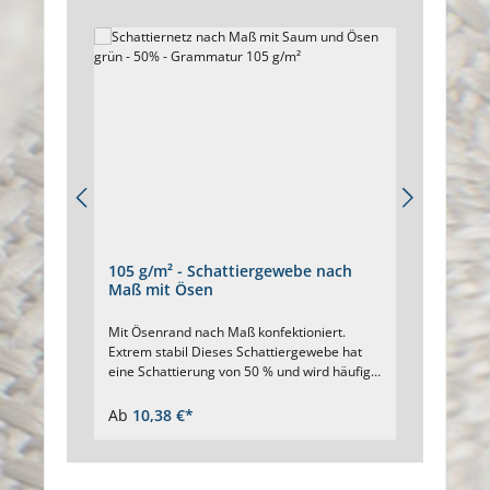
105 g/m² - Schattiergewebe nach
140 g
Maß mit Ösen
mit Ö
Mit Ösenrand nach Maß konfektioniert.
Für hoh
Extrem stabil Dieses Schattiergewebe hat
Maß. S
eine Schattierung von 50 % und wird häufig
vernäh
für Gewächshäuser eingesetzt.
Verstär
Schattiergewebe nach Ihrem Maß Farbe:
Stabili
Ab
10,38 €*
Ab
13,
grün Rundum mit genähtem Saum
rundum 
Eingearbeitetes Verstärkungsband Ösen ca.
Ösendu
alle 40 cm UV-stabilisiert Beständig gegen
Hochrei
Verrottung
beständ