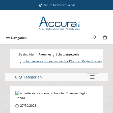
Zum Hauptinhalt springen
Accura Gewerbequalität
Navigation
Aktuelles
Schattiergewebe
Schattiernetz - Sonnenschutz für Pflanzen Region Hanau
Blog Kategorien
Bildergalerie überspringen
27/10/2023