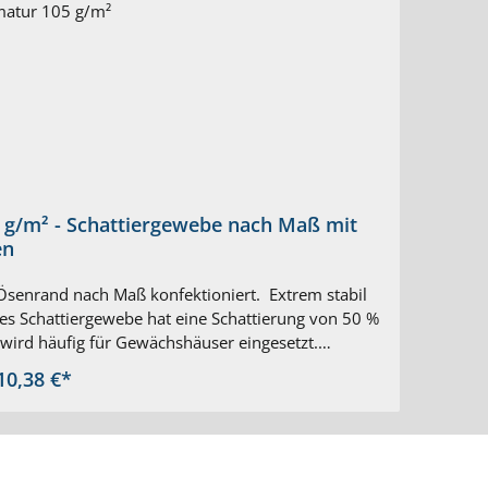
 g/m² - Schattiergewebe nach Maß mit
en
Ösenrand nach Maß konfektioniert. Extrem stabil
es Schattiergewebe hat eine Schattierung von 50 %
wird häufig für Gewächshäuser eingesetzt.
ttiergewebe nach Ihrem Maß Farbe: grün Rundum
10,38 €*
genähtem Saum Eingearbeitetes Verstärkungsband
 ca. alle 40 cm UV-stabilisiert Beständig gegen
ottung