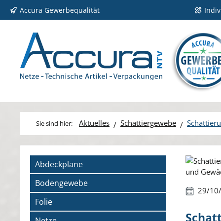
Accura Gewerbequalität
Indi
 Hauptinhalt springen
Zur Suche springen
Zur Hauptnavigation springen
Aktuelles
Schattiergewebe
Schattier
Bildergale
Abdeckplane
Bodengewebe
29/10
Folie
Schat
Netze