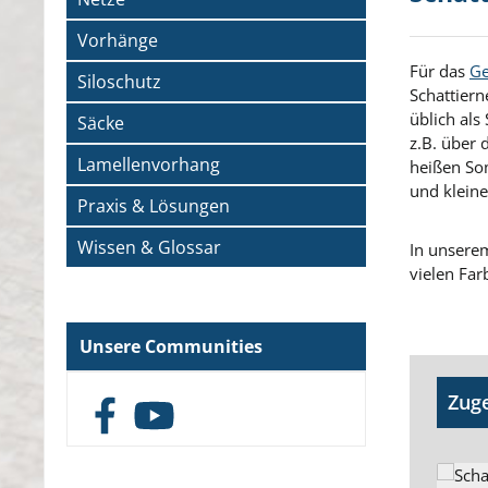
Vorhänge
Für das
G
Siloschutz
Schattier
üblich als
Säcke
z.B. über
Lamellenvorhang
heißen So
und kleine
Praxis & Lösungen
Wissen & Glossar
In unsere
vielen Far
Unsere Communities
Produk
Zuge
Facebook
YouTube