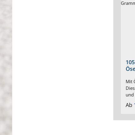
105
Ös
Mit 
Dies
und 
Scha
Ab
mit 
Ösen
Verr