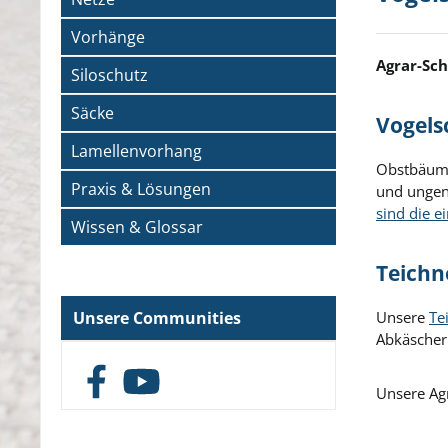
Vorhänge
Agrar-Sc
Siloschutz
Säcke
Vogels
Lamellenvorhang
Obstbäume 
Praxis & Lösungen
und ungeni
sind die 
Wissen & Glossar
Teichn
Unsere Communities
Unsere
Te
Abkäschern
Facebook
YouTube
Unsere Agr