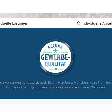
viduelle Lösungen
Individuelle Ange
Wir versenden bundesweit nach Berlin, Hamburg, München, Köln, Frankfurt
Dortmund, Stuttgart, Essen, Düsseldorf und alle anderen Regionen.