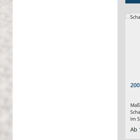
200
Maßa
Scha
Im S
vern
Ab
Ösen
Scha