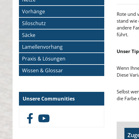
Vorhänge
Rote und v
stand wie 
Siloschutz
andere Far
führt.
Säcke
Lamellenvorhang
Unser Tip
Praxis & Lösungen
Wenn Ihnen
Wissen & Glossar
Diese Vari
Selbst wen
die Farbe 
Unsere Communities
Facebook
YouTube
Produk
Zuge