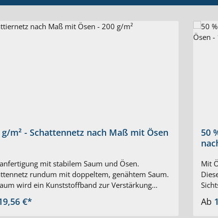
 g/m² - Schattennetz nach Maß mit Ösen
50 %
nac
nfertigung mit stabilem Saum und Ösen.
Mit Ö
ttennetz rundum mit doppeltem, genähtem Saum.
Diese
aum wird ein Kunststoffband zur Verstärkung
Sich
äht. Der Saum wird rundum ca. alle 40 cm mit
einge
19,56 €*
Ab
 versehen. Ösendurchmesser innen ca. 16 mm.
Sond
ttennetz Maßanfertigung in vielen Farben grau,
Saum