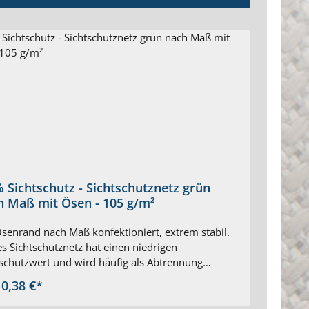
 Sichtschutz - Sichtschutznetz grün
65 %
h Maß mit Ösen - 105 g/m²
Maß 
senrand nach Maß konfektioniert, extrem stabil.
Winds
s Sichtschutznetz hat einen niedrigen
Ösens
tschutzwert und wird häufig als Abtrennung
Kunst
setzt. Sichtschutznetz nach Ihrem Maß als
rundu
10,38 €*
Ab
1
eranfertigung Farbe: grün Rundum mit genähtem
Ösend
, eingearbeitetem Verstärkungsband und Ösen
mit S