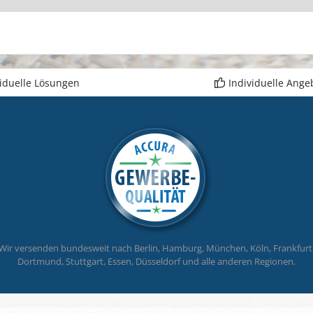
ge, rot, gelb, hell-blau, hell-grün, dunkel-grün,
ca. a
arz Hochreißfestes Kunststoffgewirk, UV-
Verro
ändig, beständig gegen Verrottung.
Konf
ache Reinigung mit Hochdruckreiniger.
ttierwerte: weiß: 57 % grau: 75 % gelb: 58 %
viduelle Lösungen
Individuelle Ange
ge: 80 % rot: 80 % aquablau: 58 % hellblau
allic-blau): 70 % dunkelblau: 84 % violett: 81 %
grün: 66 % dunkelgrün: 73 % sand: 71 % schwarz:
%
Wir versenden bundesweit nach Berlin, Hamburg, München, Köln, Frankfurt
Dortmund, Stuttgart, Essen, Düsseldorf und alle anderen Regionen.