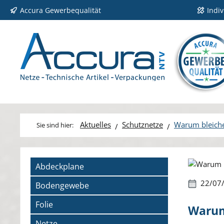
Accura Gewerbequalität
Indi
 Hauptinhalt springen
Zur Suche springen
Zur Hauptnavigation springen
Aktuelles
Schutznetze
Warum bleiche
Bildergale
Abdeckplane
22/07
Bodengewebe
Folie
Warum
Netze