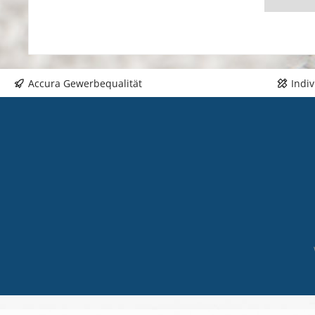
oran
schw
best
Einf
Scha
Accura Gewerbequalität
Indi
oran
(met
hell
89 