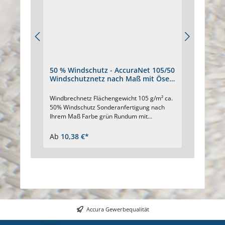
50 % Windschutz - AccuraNet 105/50
80 % 
Windschutznetz nach Maß mit Ösen
Maßan
grün
Windbrechnetz Flächengewicht 105 g/m² ca.
Windsch
50% Windschutz Sonderanfertigung nach
genäht
Ihrem Maß Farbe grün Rundum mit
Kunstst
genähtem Saum Eingearbeitetes
Saum wi
Verstärkungsband Ösen ca. alle 40 cm. UV-
versehe
Ab
10,38 €*
Ab
19,
stabilisiert Beständig gegen Verrottung.
mm. Wi
Preis für Windschutznetz nach Maß siehe
Farben: 
Konfigurator unten
sand, s
Kunstst
gegen V
warmem 
Abnahm
Accura Gewerbequalität