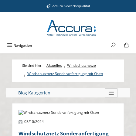
Zum Hauptinhalt springen
Accura Gewerbequalität
Navigation
Aktuelles
Windschutznetze
Windschutznetz Sonderanfertigung mit Ösen
Blog Kategorien
Bildergalerie überspringen
03/10/2024
Windschutznetz Sonderanfertigung