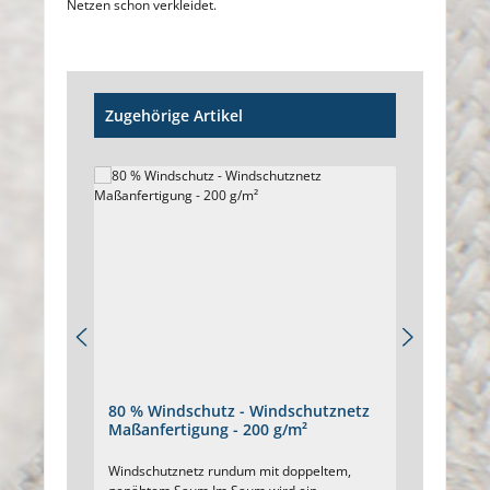
Netzen schon verkleidet.
Produktgalerie überspringen
Zugehörige Artikel
80 % Windschutz - Windschutznetz
85 % 
Maßanfertigung - 200 g/m²
nach 
Windschutznetz rundum mit doppeltem,
Dichtes