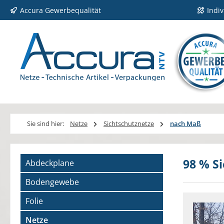
Accura Gewerbequalität
Indi
 Hauptinhalt springen
Zur Suche springen
Zur Hauptnavigation springen
Sie sind hier:
Netze
Sichtschutznetze
nach Maß
98 % Si
Abdeckplane
Bodengewebe
Folie
Netze