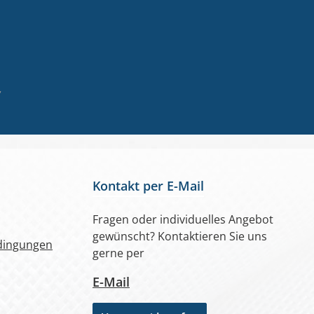
auf Y
Blick
Sicht
für l
Straß
Betrie
,
Insbe
Blickw
vorbe
sorgt
Sicht
kann 
Kontakt per E-Mail
Tagesl
Sonne
Fragen oder individuelles Angebot
Hinte
gewünscht? Kontaktieren Sie uns
erhöh
dingungen
Sicht
gerne per
Netze
E-Mail
Sicht
95 % S