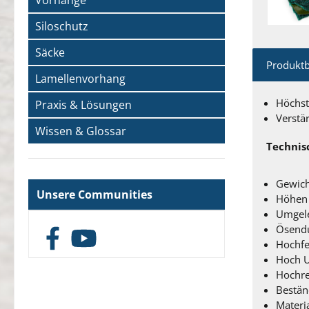
Vorhänge
Siloschutz
Säcke
Produkt
Lamellenvorhang
Höchste
Praxis & Lösungen
Verstä
Wissen & Glossar
Technisc
Gewich
Unsere Communities
Höhen 
Umgele
Ösend
Facebook
YouTube
Hochfe
Hoch U
Hochre
Bestän
Materi