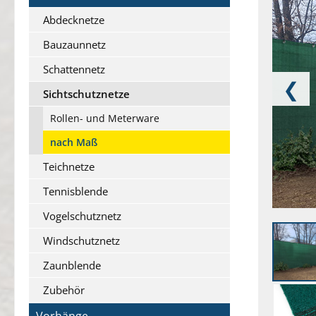
Abdecknetze
Bauzaunnetz
Schattennetz
❮
Sichtschutznetze
Rollen- und Meterware
nach Maß
Teichnetze
Tennisblende
Vogelschutznetz
Windschutznetz
Zaunblende
Zubehör