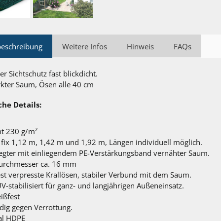
beschreibung
Weitere Infos
Hinweis
FAQs
r Sichtschutz fast blickdicht.
rkter Saum, Ösen alle 40 cm
he Details:
t 230 g/m²
fix 1,12 m, 1,42 m und 1,92 m, Längen individuell möglich.
gter mit einliegendem PE-Verstärkungsband vernähter Saum.
urchmesser ca. 16 mm
st verpresste Krallösen, stabiler Verbund mit dem Saum.
V-stabilisiert für ganz- und langjährigen Außeneinsatz.
ißfest
dig gegen Verrottung.
al HDPE