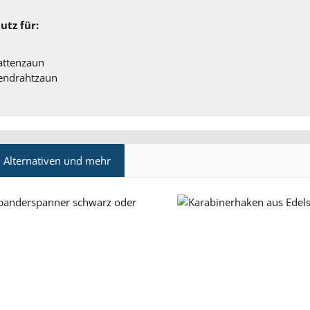
utz für:
attenzaun
endrahtzaun
 Alternativen und mehr
ktgalerie überspringen