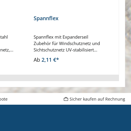
Spannflex
80 %
Sich
Maßa
tahl
Spannflex mit Expanderseil
- 20
Maßan
Zubehör für Windschutznetz und
Saum 
netz,
Sichtschutznetz UV-stabilisiert
rundu
nensegel
mit Klemmverschluss schwarz
genäh
Ab
2,11 €*
Ab
1
cm Preis
oder weiß Länge ungedehnt ca.
ein K
50 cm Preis pro Stück
Verst
wird 
Ösen 
Ösend
mm. S
bote
Sicher kaufen auf Rechnung
Maßan
Hochr
UV-be
Verro
mit H