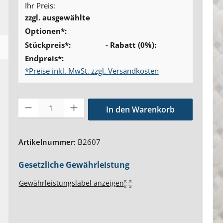
Ihr Preis:
zzgl. ausgewählte
Optionen*:
Stückpreis*:
- Rabatt (
0
%):
Endpreis*:
*Preise inkl. MwSt. zzgl. Versandkosten
Produkt Anzahl: Gib den gewünschten Wert ein oder benutze 
In den Warenkorb
Artikelnummer:
B2607
Gesetzliche Gewährleistung
Gewährleistungslabel anzeigen