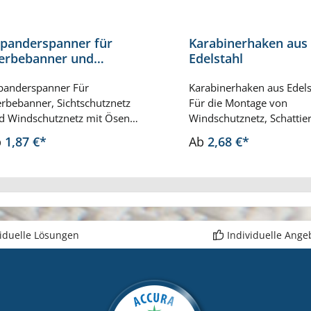
panderspanner für
Karabinerhaken aus
erbebanner und
Edelstahl
chtschutznetz
panderspanner Für
Karabinerhaken aus Edels
rbebanner, Sichtschutznetz
Für die Montage von
d Windschutznetz mit Ösen
Windschutznetz, Schattier
-stabilisiert schwarz oder weiß
Sichtschutznetz und Son
b
1,87 €*
Ab
2,68 €*
nge ungedehnt ca. 20 cm Ø 4
Länge 4 cm, 5 cm und 7 
 Preis pro Stück
pro Stück
viduelle Lösungen
Individuelle Ange