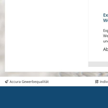
Ex
W
Si
Ex
We
un
UV
A
Lä
mm
Accura Gewerbequalität
Indi