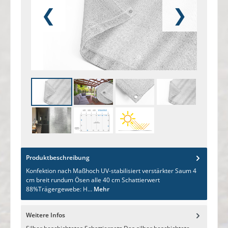
❮
❯
Produktbeschreibung
Konfektion nach Maßhoch UV-stabilisiert verstärkter Saum 4
cm breit rundum Ösen alle 40 cm Schattierwert
88%Trägergewebe: H…
Mehr
Weitere Infos