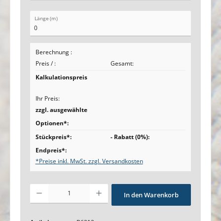
Länge (m)
Berechnung :
Preis /
:
Gesamt:
Kalkulationspreis
Ihr Preis:
zzgl. ausgewählte
Optionen*:
Stückpreis*:
- Rabatt (
0
%):
Endpreis*:
*Preise inkl. MwSt. zzgl. Versandkosten
Produkt Anzahl: Gib den gewünschten Wert ein oder benutze die Schaltfl
In den Warenkorb