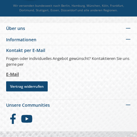
15 ston
Wir versenden bundesweit nach Berlin, Hamburg, München, Köln, Frankfurt,
Blockie
Dortmund, Stuttgart, Essen, Düsseldorf und alle anderen Regionen.
Schatti
30
Über uns
Informationen
Kontakt per E-Mail
Fragen oder individuelles Angebot gewünscht? Kontaktieren Sie uns
gerne per
E-Mail
Vertrag widerrufen
Unsere Communities
Facebook
YouTube