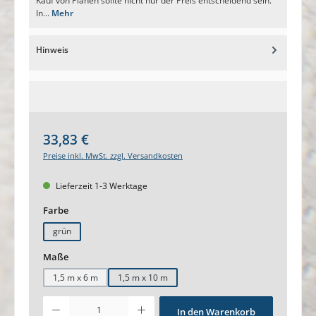
Kauf von Planen sollte nicht nur der Preis entscheidend sein.
In...
Mehr
Hinweis
Regulärer Preis:
33,83 €
Preise inkl. MwSt. zzgl. Versandkosten
Lieferzeit 1-3 Werktage
auswählen
Farbe
grün
auswählen
Maße
1,5 m x 6 m
1,5 m x 10 m
Produkt Anzahl: Gib den gewünschten Wert ein oder benutze die Schaltfl
In den Warenkorb