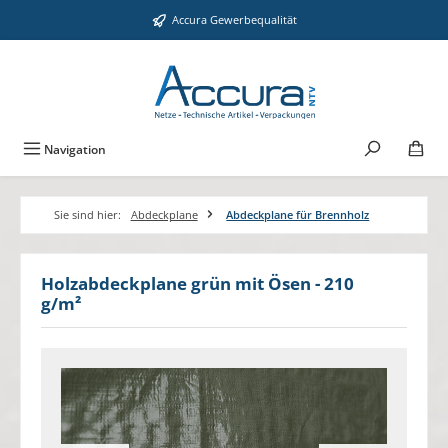
Zum Hauptinhalt springen
Accura Gewerbequalität
Navigation
Sie sind hier:
Abdeckplane
Abdeckplane für Brennholz
Holzabdeckplane grün mit Ösen - 210
g/m²