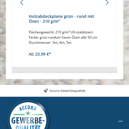
Holzabdeckplane grün - rund mit
Expan
Ösen - 210 g/m²
Flächengewicht: 210 g/m² UV-stabilisiert
Abdeckp
Farbe: grün rundum Saum Ösen alle 50 cm
mm mit
Durchmesser: 3m, 4m, 5m
elastsi
12 m UV-
Freien
Ab
23,99 €*
14,70 
Accura Gewerbequalität