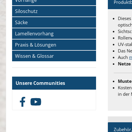
Vorhänge
Produkt
Siloschutz
Dieses
Säcke
optisc
Sichts
Lamellenvorhang
Rollen
UV-sta
Praxis & Lösungen
Das Ne
Wissen & Glossar
Auch
m
Netze
Muste
Unsere Communities
Kosten
in der
Facebook
YouTube
Zubehör,