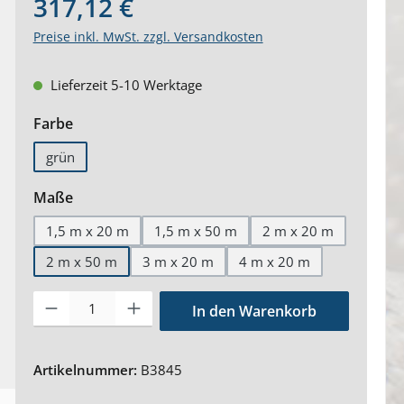
317,12 €
Preise inkl. MwSt. zzgl. Versandkosten
Lieferzeit 5-10 Werktage
auswählen
Farbe
grün
auswählen
Maße
1,5 m x 20 m
1,5 m x 50 m
2 m x 20 m
2 m x 50 m
3 m x 20 m
4 m x 20 m
Produkt Anzahl: Gib den gewünschten Wert ein oder benutze 
In den Warenkorb
Artikelnummer:
B3845