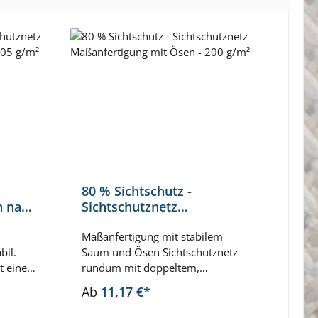
80 % Sichtschutz -
98 %
n nach
Sichtschutznetz
Sich
 g/m²
Maßanfertigung mit Ösen
Ösen
- 200 g/m²
Maßanfertigung mit stabilem
230 
Höchs
bil.
Saum und Ösen Sichtschutznetz
blickd
t einen
rundum mit doppeltem,
Ösen 
t und
genähtem Saum. Im Saum wird
Detai
Ab
11,17 €*
Ab
1
ng
ein Kunststoffband zur
fix 1
tz nach
Verstärkung vernäht. Der Saum
Länge