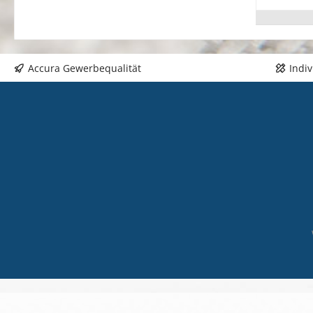
de
aqu
du
Ho
Accura Gewerbequalität
Indi
UV
be
Au
er
Nä
Ko
be
anf
Ad
Fa