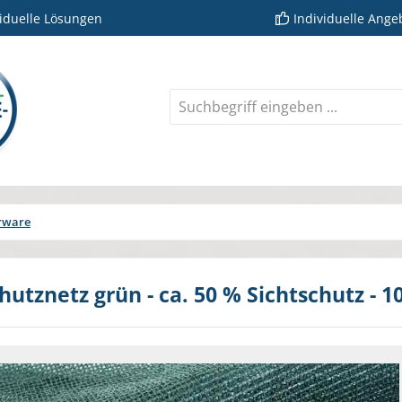
viduelle Lösungen
Individuelle Ange
erware
hutznetz grün - ca. 50 % Sichtschutz - 1