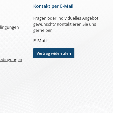
kann man teilweise je nach
Kontakt per E-Mail
Tageslichtsituation, Stand der
Sonne und Netzfarbe noch
Fragen oder individuelles Angebot
Hintergründe erkennen Für
gewünscht? Kontaktieren Sie uns
erhöhte Anforderungen an den
dingungen
Sichtschutz empfehlen wir die
gerne per
Netze 230 g/m² (ca. 85 %
E-Mail
Sichtschutz) oder 320 g/m² (ca.
95 % Sichtschutz).
Vertrag widerrufen
bedingungen