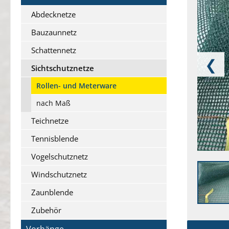
Abdecknetze
Bauzaunnetz
Schattennetz
❮
Sichtschutznetze
Rollen- und Meterware
nach Maß
Teichnetze
Tennisblende
Vogelschutznetz
Windschutznetz
Zaunblende
Zubehör