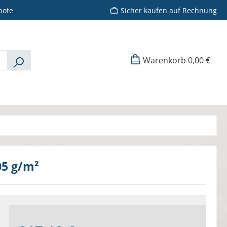
bote
Sicher kaufen auf Rechnung
Warenkorb
0,00 €
05 g/m²
Regulärer Preis: