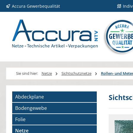
Accura Gewerbequalität
Indi
 Hauptinhalt springen
Zur Suche springen
Zur Hauptnavigation springen
Sie sind hier:
Netze
Sichtschutznetze
Rollen- und Met
Sichtsc
Abdeckplane
Bodengewebe
Folie
Netze