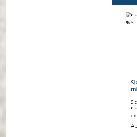
Produ
Si
mi
G
Si
Si
un
ve
A
Si
we