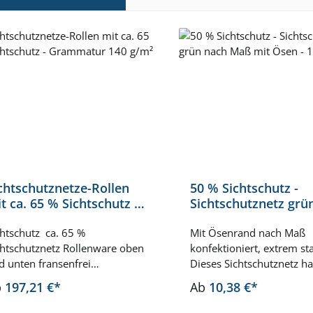
ktgalerie überspringen
chtschutznetze-Rollen
50 % Sichtschutz -
t ca. 65 % Sichtschutz -
Sichtschutznetz grü
rammatur 140 g/m²
Maß mit Ösen - 105
chtschutz ca. 65 %
Mit Ösenrand nach Maß
chtschutznetz Rollenware oben
konfektioniert, extrem sta
d unten fransenfrei
Dieses Sichtschutznetz ha
rarbeitet. Schnittkanten der
niedrigen Sichtschutzwer
b
197,21 €*
Ab
10,38 €*
chtschutznetze fransen nicht
wird häufig als Abtrennu
iter aus. Sichtschutznetz in
eingesetzt. Sichtschutzne