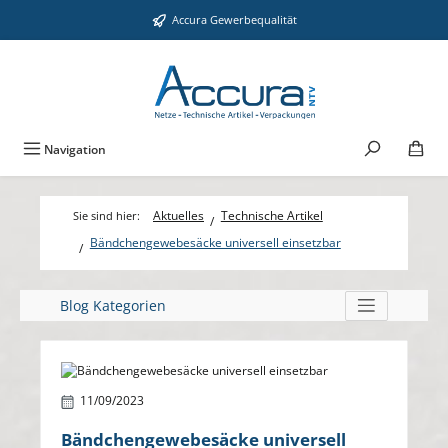
Zum Hauptinhalt springen
Accura Gewerbequalität
Navigation
Aktuelles
Technische Artikel
Bändchengewebesäcke universell einsetzbar
Blog Kategorien
Bildergalerie überspringen
11/09/2023
Bändchengewebesäcke universell