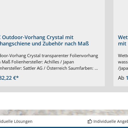
 Outdoor-Vorhang Crystal mit
Wet
hangschiene und Zubehör nach Maß
mit
oor-Vorhang Crystal transparenter Folienvorhang
Wette
 Maß Folienhersteller: Achilles / Japan
wasse
hersteller: Sattler AG / Österreich Saumfarben: 12
/Japa
en zur Auswahl Material: PVC transparent – Saum
Sattl
82,22 €*
Ab
esterverstärkte PVC-Plane Flächengewicht: ca. 630
Plane
 Planenstärke: 0,5 mm (500 my) hoch UV-
best
ilisiert, beständig gegen Verrottung
block
mmelresistent Temperaturbeständigkeit: ca. -30 /
Tempe
C Ganzjahreseinsatz bei fachgerechtem Gebrauch
Ganz
eben als Vorhang bis -10°C möglich
und 
eißverfahren: Hochfrequenz ab ca. 1,3 m Höhe
Brei
viduelle Lösungen
Individuelle Ange
 Breite enthält die Plane Schweißnähte max.
Konfi