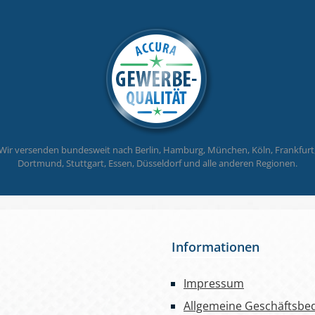
anghöhe 2,5 m – höhere Vorhänge auf Anfrage
Hand
 (s. Konfigurator) links, rechts, unten alle ca. 40
DIN 
uch aufrollbar als Wetterschutzplane erhältlich
durch
ere Produktinfos siehe unterhalb des
Rein
igurators.
auch
Ausf
Rech
Prod
Wir versenden bundesweit nach Berlin, Hamburg, München, Köln, Frankfurt
Dortmund, Stuttgart, Essen, Düsseldorf und alle anderen Regionen.
Informationen
Impressum
Allgemeine Geschäftsbe