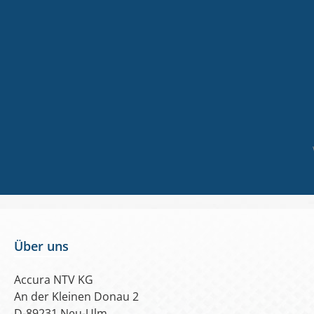
Vorh
Ösen
cm a
Weit
Konf
Über uns
Accura NTV KG
An der Kleinen Donau 2
D-89231 Neu-Ulm