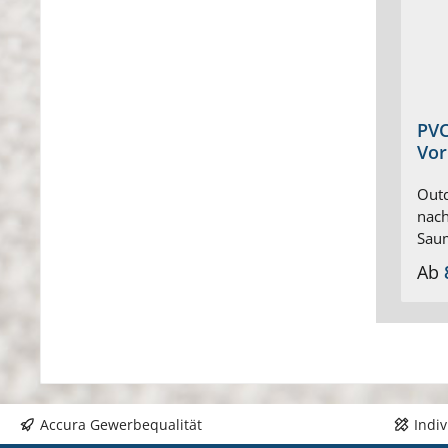
PVC
Vor
Outd
nach
Saum
Farb
Ab
poly
g/m²
stab
schi
+70°
Schi
Schw
Accura Gewerbequalität
Indi
bzw.