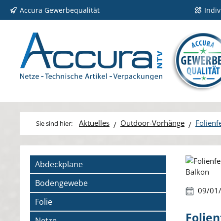
Accura Gewerbequalität
Indi
 Hauptinhalt springen
Zur Suche springen
Zur Hauptnavigation springen
Aktuelles
Outdoor-Vorhänge
Folienf
Bildergale
Abdeckplane
Bodengewebe
09/01
Folie
Folien
Netze