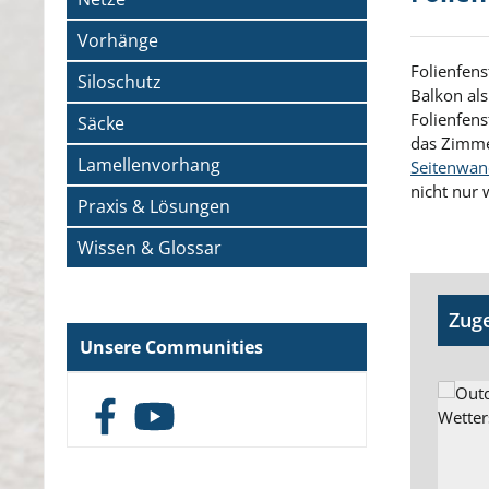
Vorhänge
Folienfens
Siloschutz
Balkon als
Folienfens
Säcke
das Zimmer
Lamellenvorhang
Seitenwan
nicht nur
Praxis & Lösungen
Wissen & Glossar
Produk
Zuge
Unsere Communities
Facebook
YouTube