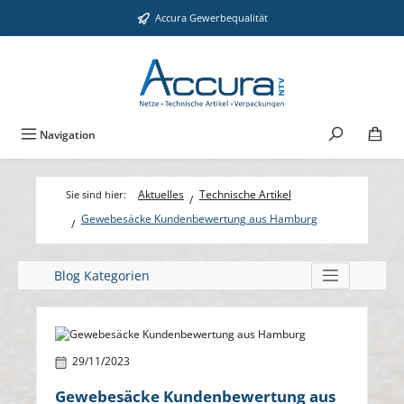
Zum Hauptinhalt springen
Accura Gewerbequalität
Navigation
Aktuelles
Technische Artikel
Gewebesäcke Kundenbewertung aus Hamburg
Blog Kategorien
Bildergalerie überspringen
29/11/2023
Gewebesäcke Kundenbewertung aus