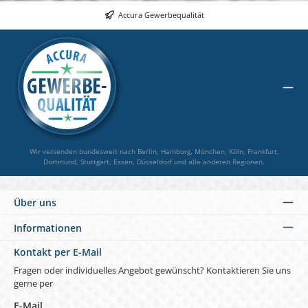
blau): 
Accura Gewerbequalität
Wir versenden bundesweit nach Berlin, Hamburg, München, Köln, Frankfurt,
Dortmund, Stuttgart, Essen, Düsseldorf und alle anderen Regionen.
Über uns
Informationen
Kontakt per E-Mail
Fragen oder individuelles Angebot gewünscht? Kontaktieren Sie uns
gerne per
E-Mail