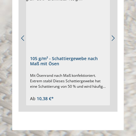
105 g/m² - Schattiergewebe nach
140 g
Maß mit Ösen
mit Ö
Mit Ösenrand nach Maß konfektioniert.
Für hoh
Extrem stabil Dieses Schattiergewebe hat
Maß. S
eine Schattierung von 50 % und wird häufig
vernäh
für Gewächshäuser eingesetzt.
Verstär
Schattiergewebe nach Ihrem Maß Farbe:
Stabili
Ab
10,38 €*
Ab
13,
grün Rundum mit genähtem Saum
rundum 
Eingearbeitetes Verstärkungsband Ösen ca.
Ösendu
alle 40 cm UV-stabilisiert Beständig gegen
Hochrei
Verrottung
beständ
Bedarf 
weiß: 5
orange: