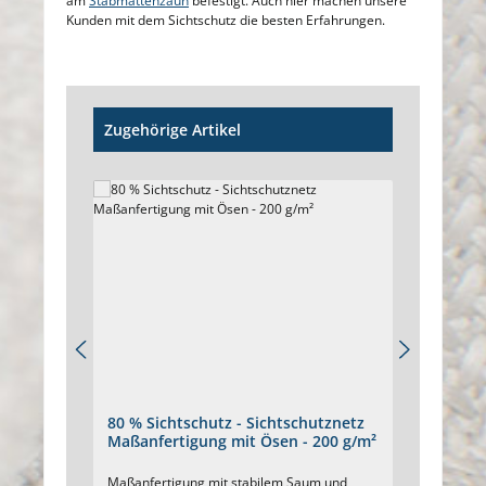
am
Stabmattenzaun
befestigt. Auch hier machen unsere
Kunden mit dem Sichtschutz die besten Erfahrungen.
Produktgalerie überspringen
Zugehörige Artikel
80 % Sichtschutz - Sichtschutznetz
85 % S
Maßanfertigung mit Ösen - 200 g/m²
nach 
Maßanfertigung mit stabilem Saum und
Dichtes